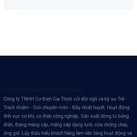
CÔNG TY TNHH CƠ ĐIỆN GIA THỊNH
Công ty TNHH Cơ Điện Gia Thịnh với đội ngũ và kỹ sư Trẻ -
Trách nhiệm - Giỏi chuyên môn - Đầy nhiệt huyết. Hoạt động
lĩnh vực cơ khí, cơ điện công nghiệp. Sản xuất dòng tủ bảng
điện, thang máng cáp, máng cáp dạng lưới, cửa chống cháy,
ống gió. Lấy thấu hiểu khách hàng làm nền tảng hoạt động và