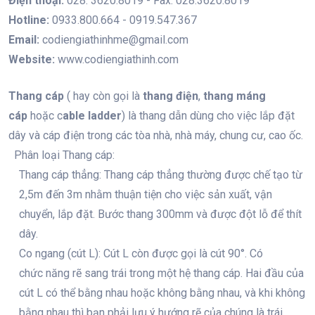
Điện thoại:
028. 3620.8019 - Fax: 028.3620.8019
Hotline:
0933.800.664 - 0919.547.367
Email:
codiengiathinhme@gmail.com
Website:
www.codiengiathinh.com
Thang cáp
( hay còn gọi là
thang điện
,
thang máng
cáp
hoặc c
able ladder
) là thang dẫn dùng cho việc lắp đặt
dây và cáp điện trong các tòa nhà, nhà máy, chung cư, cao ốc.
Phân loại Thang cáp:
Thang cáp thẳng: Thang cáp thẳng thường được chế tạo từ
2,5m đến 3m nhằm thuận tiện cho việc sản xuất, vận
chuyển, lắp đặt. Bước thang 300mm và được đột lỗ để thít
dây.
Co ngang (cút L): Cút L còn được gọi là cút 90°. Có
chức năng rẽ sang trái trong một hệ thang cáp. Hai đầu của
cút L có thể bằng nhau hoặc không bằng nhau, và khi không
bằng nhau thì bạn phải lưu ý hướng rẽ của chúng là trái