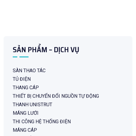
SẢN PHẨM – DỊCH VỤ
SÀN THAO TÁC
TỦ ĐIỆN
THANG CÁP
THIẾT BỊ CHUYỂN ĐỔI NGUỒN TỰ ĐỘNG
THANH UNISTRUT
MÁNG LƯỚI
THI CÔNG HỆ THỐNG ĐIỆN
MÁNG CÁP