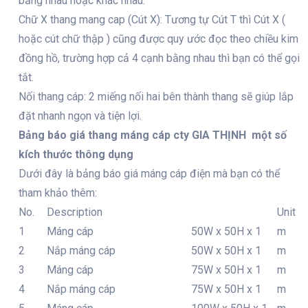
bằng nhau hoặc khác nhau.
Chữ X thang mang cap (Cút X): Tương tự Cút T thì Cút X (
hoặc cút chữ thập ) cũng được quy ước đọc theo chiều kim
đồng hồ, trường hợp cả 4 cạnh bằng nhau thì bạn có thể gọi
tắt.
Nối thang cáp: 2 miếng nối hai bên thành thang sẽ giúp lắp
đặt nhanh ngọn và tiện lợi.
Bảng báo giá thang máng cáp cty GIA THỊNH một số
kích thước thông dụng
Dưới đây là bảng báo giá máng cáp điện mà bạn có thể
tham khảo thêm:
No.
Description
Unit
1
Máng cáp
50W x 50H x 1
m
2
Nắp máng cáp
50W x 50H x 1
m
3
Máng cáp
75W x 50H x 1
m
4
Nắp máng cáp
75W x 50H x 1
m