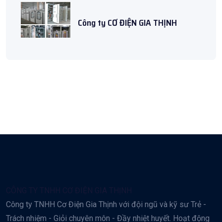
Công ty CƠ ĐIỆN GIA THỊNH
CÔNG TY TNHH CƠ ĐIỆN GIA THỊNH
Công ty TNHH Cơ Điện Gia Thịnh với đội ngũ và kỹ sư Trẻ -
Trách nhiệm - Giỏi chuyên môn - Đầy nhiệt huyết. Hoạt động